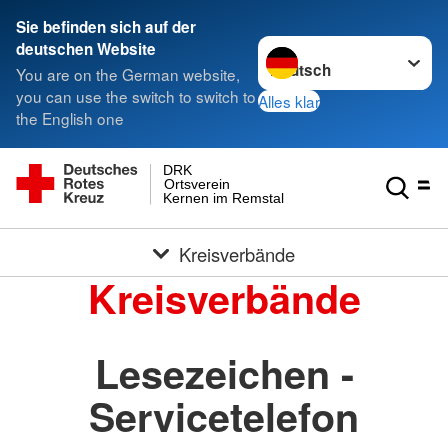
Sie befinden sich auf der
Sprache wechseln zu
deutschen Website
You are on the German website,
you can use the switch to switch to
Alles klar
the English one
DRK
Ortsverein
Kernen im Remstal
Kreisverbände
Kreisverbände
Lesezeichen -
Servicetelefon