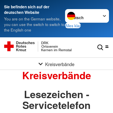
Sie befinden sich auf der
Sprache wechseln zu
deutschen Website
You are on the German website,
you can use the switch to switch to
Alles klar
the English one
DRK
Ortsverein
Kernen im Remstal
Kreisverbände
Kreisverbände
Lesezeichen -
Servicetelefon