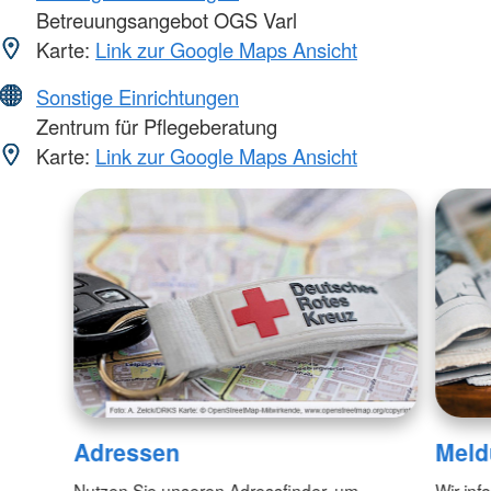
Betreuungsangebot OGS Varl
Karte:
Link zur Google Maps Ansicht
Sonstige Einrichtungen
Zentrum für Pflegeberatung
Karte:
Link zur Google Maps Ansicht
Adressen
Meld
Nutzen Sie unseren Adressfinder, um
Wir inf