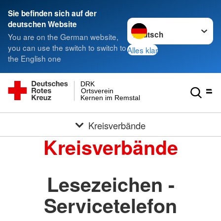
Sie befinden sich auf der
Sprache wechseln zu
deutschen Website
You are on the German website,
you can use the switch to switch to
Alles klar
the English one
DRK
Ortsverein
Kernen im Remstal
Kreisverbände
Kreisverbände
Lesezeichen -
Servicetelefon