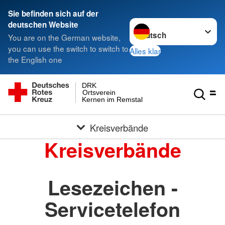
Sie befinden sich auf der
Sprache wechseln zu
deutschen Website
You are on the German website,
you can use the switch to switch to
Alles klar
the English one
DRK
Ortsverein
Kernen im Remstal
Kreisverbände
Kreisverbände
Lesezeichen -
Servicetelefon