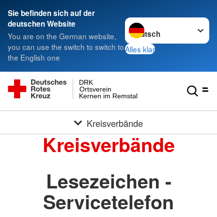
Sie befinden sich auf der
Sprache wechseln zu
deutschen Website
You are on the German website,
you can use the switch to switch to
Alles klar
the English one
DRK
Ortsverein
Kernen im Remstal
Kreisverbände
Kreisverbände
Lesezeichen -
Servicetelefon