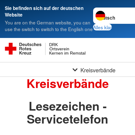
Sie befinden sich auf der deutschen
Sprache wechseln 
Website
You are on the German website, you can
Alles klar
use the switch to switch to the English one
DRK
Ortsverein
Kernen im Remstal
Kreisverbände
Kreisverbände
Lesezeichen -
Servicetelefon