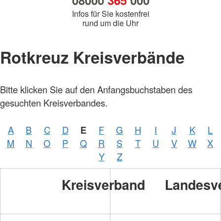
08000
365
000
Infos für Sie kostenfrei
rund um die Uhr
Rotkreuz Kreisverbände
Bitte klicken Sie auf den Anfangsbuchstaben des
gesuchten Kreisverbandes.
A
B
C
D
E
F
G
H
I
J
K
L
M
N
O
P
Q
R
S
T
U
V
W
X
Y
Z
Kreisverband
Landesv