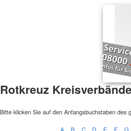
Rotkreuz Kreisverbänd
Bitte klicken Sie auf den Anfangsbuchstaben des 
A
B
C
D
E
F
G