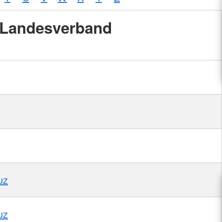
Landesverband
uz
uz