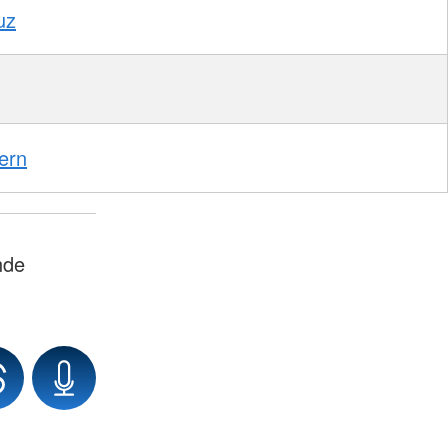
uz
ern
nde