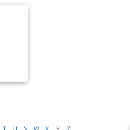
T
U
V
W
X
Y
Z