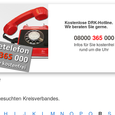
Kostenlose DRK-Hotline.
Wir beraten Sie gerne.
08000
365
000
Infos für Sie kostenfrei
rund um die Uhr
e
gesuchten Kreisverbandes.
H
I
J
K
L
M
N
O
P
Q
R
S