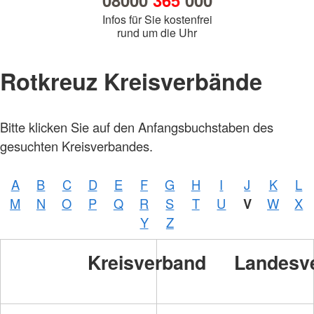
08000
365
000
Infos für Sie kostenfrei
rund um die Uhr
Rotkreuz Kreisverbände
Bitte klicken Sie auf den Anfangsbuchstaben des
gesuchten Kreisverbandes.
A
B
C
D
E
F
G
H
I
J
K
L
M
N
O
P
Q
R
S
T
U
V
W
X
Y
Z
Kreisverband
Landesv