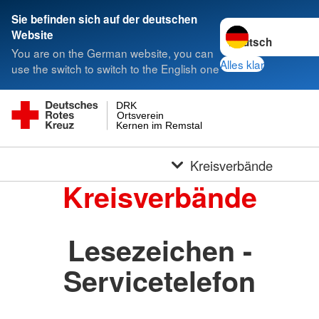
Sie befinden sich auf der deutschen
Sprache wechseln 
Website
You are on the German website, you can
Alles klar
use the switch to switch to the English one
DRK
Ortsverein
Kernen im Remstal
Kreisverbände
Kreisverbände
Lesezeichen -
Servicetelefon