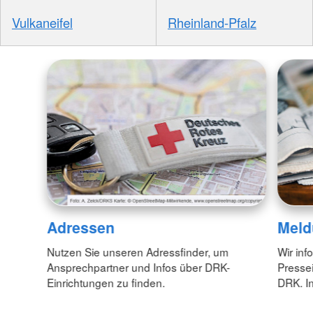
Vulkaneifel
Rheinland-Pfalz
Adressen
Meld
Nutzen Sie unseren Adressfinder, um
Wir inf
Ansprechpartner und Infos über DRK-
Pressei
Einrichtungen zu finden.
DRK. In