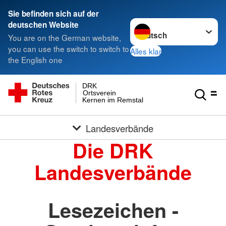
Sie befinden sich auf der
Sprache wechseln zu
deutschen Website
You are on the German website,
you can use the switch to switch to
Alles klar
the English one
DRK
Ortsverein
Kernen im Remstal
Landesverbände
Die DRK
Landesverbände
Lesezeichen -