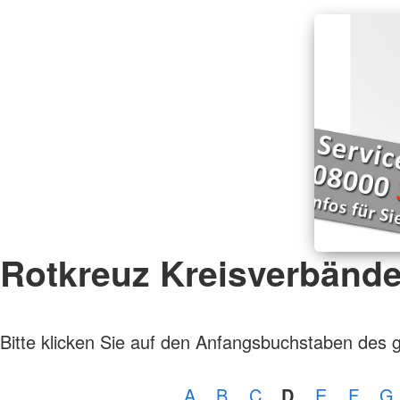
Rotkreuz Kreisverbänd
Bitte klicken Sie auf den Anfangsbuchstaben des 
A
B
C
D
E
F
G