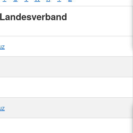
Landesverband
uz
uz