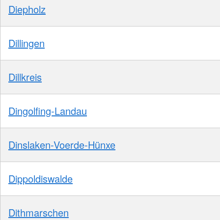
Diepholz
Dillingen
Dillkreis
Dingolfing-Landau
Dinslaken-Voerde-Hünxe
Dippoldiswalde
Dithmarschen