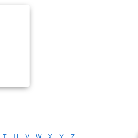
T
U
V
W
X
Y
Z