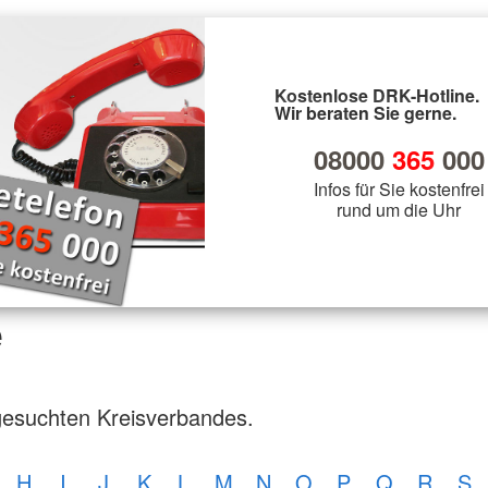
Kostenlose DRK-Hotline.
Wir beraten Sie gerne.
08000
365
000
Infos für Sie kostenfrei
rund um die Uhr
e
gesuchten Kreisverbandes.
H
I
J
K
L
M
N
O
P
Q
R
S