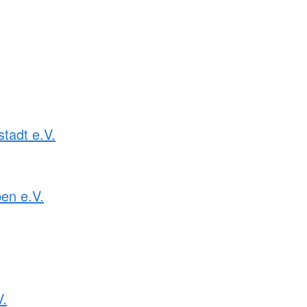
tadt e.V.
en e.V.
V.