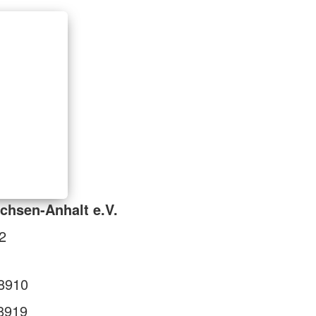
chsen-Anhalt e.V.
2
8910
8919