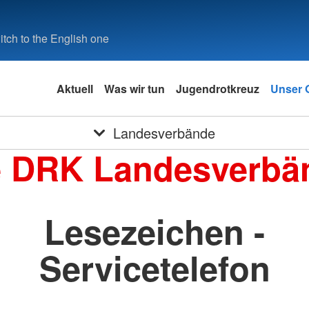
tch to the English one
Aktuell
Was wir tun
Jugendrotkreuz
Unser O
Landesverbände
e DRK Landesverbä
Lesezeichen -
Servicetelefon