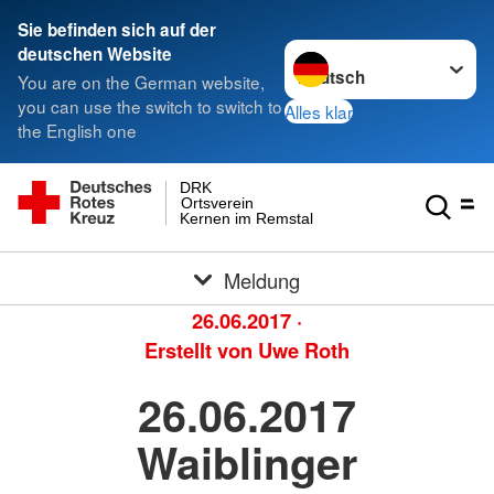
Sie befinden sich auf der
Sprache wechseln zu
deutschen Website
You are on the German website,
you can use the switch to switch to
Alles klar
the English one
DRK
Ortsverein
Kernen im Remstal
Meldung
26.06.2017
·
Erstellt von
Uwe Roth
26.06.2017
Waiblinger