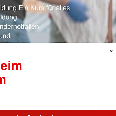
beim
m