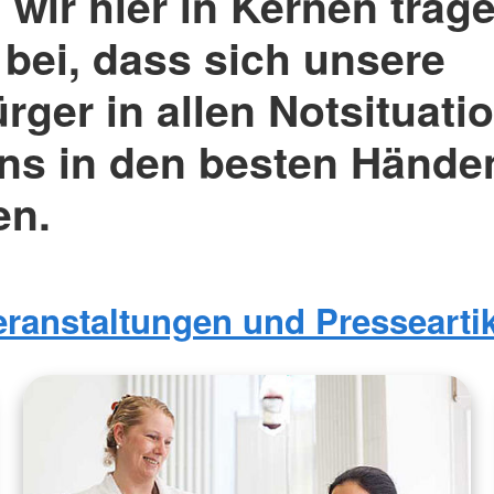
wir hier in Kernen trag
 bei, dass sich unsere
rger in allen Notsituati
uns in den besten Hände
en.
eranstaltungen und Presseartik