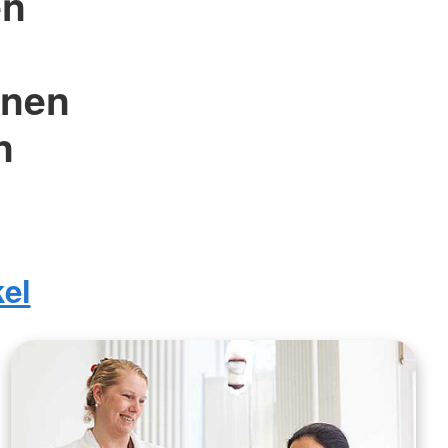
en
onen
n
el