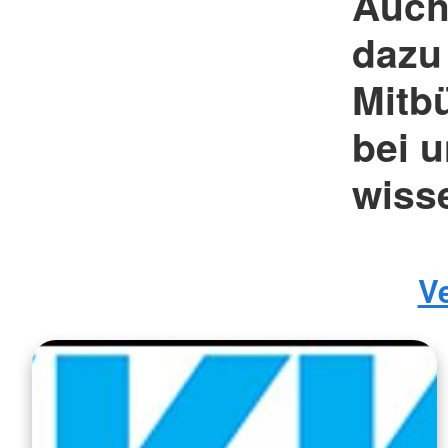
Auch 
dazu
Mitbü
bei 
wiss
V