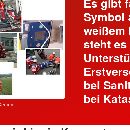
Es gibt 
Symbol a
weißem H
steht es 
Unterstü
Erstvers
bei Sani
bei Kata
Kernen