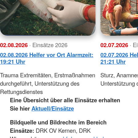
02.08.2026
· Einsätze 2026
02.07.2026
· E
02.08.2026 Helfer vor Ort Alarmzeit:
02.07.2026 Hel
19:21 Uhr
21:21 Uhr
Trauma Extremitäten, Erstmaßnahmen
Sturz, Anamne
durchgeführt, Unterstützung des
Unterstützung 
Rettungsdienstes
Eine Übersicht über alle Einsätze erhalten
Sie hier
Aktuell/Einsätze
Bildquelle und Bildrechte im Bereich
Einsätze:
DRK OV Kernen, DRK