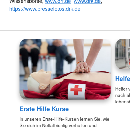
Wissensbörse,
www.drf.de
www.drk.de
,
https://www.pressefotos.drk.de
Helfe
Helfer 
nach ab
lebens
Erste Hilfe Kurse
In unseren Erste-Hilfe-Kursen lernen Sie, wie
Sie sich im Notfall richtig verhalten und