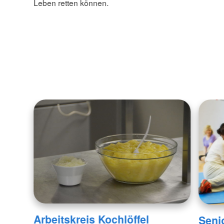
Leben retten können.
Arbeitskreis Kochlöffel
Seni