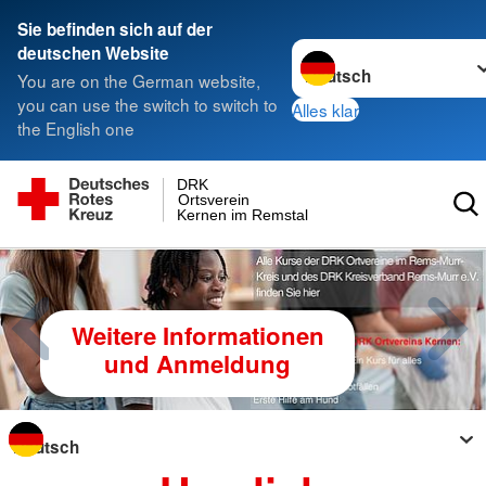
Sie befinden sich auf der
Sprache wechseln zu
deutschen Website
You are on the German website,
you can use the switch to switch to
Alles klar
the English one
DRK
Ortsverein
Kernen im Remstal
Blutspendeaktion
Dienstag, 01.09.2026 von 14:30 -
19:30 Uhr
Blutspendeaktion
Sprache wechseln zu