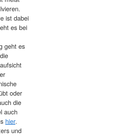
lvieren.
e ist dabei
ht es bei
g geht es
die
aufsicht
er
nische
übt oder
auch die
el auch
os
hier
.
ters und