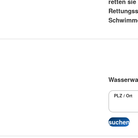
retten si
Rettungss
Schwimme
Wasserwac
PLZ / Ort