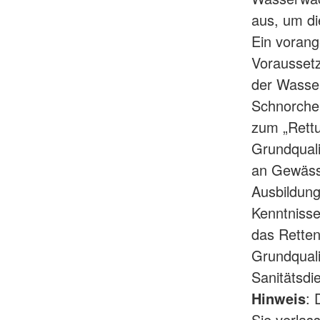
aus, um di
Ein vorange
Vorausset
der Wasser
Schnorchel
zum „Rettu
Grundquali
an Gewässe
Ausbildung
Kenntnisse
das Retten
Grundquali
Sanitätsdi
Hinweis
: 
Sie verlas