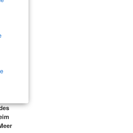
e
de
 des
Beim
Meer