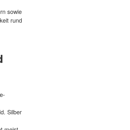
rn sowie
keit rund
d
e-
d. Silber
t meist