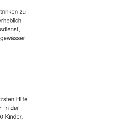
trinken zu
rheblich
sdienst,
degewässer
d
rsten Hilfe
 in der
0 Kinder,