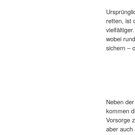
Ursprüngli
retten, is
vielfältige
wobei rund
sichern – 
Neben der 
kommen die
Vorsorge z
aber auch