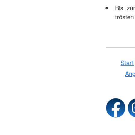
Bis zum
tröste
Start
Ang