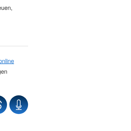
euen,
online
gen