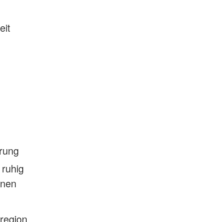
eit
rung
 ruhig
enen
rregion