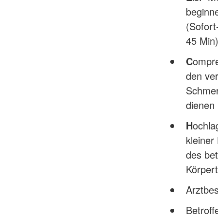
beginne
(Sofort
45 Min
C
ompre
den ver
Schmer
dienen
H
ochla
kleine
des bet
Körpert
Arztbe
Betrof