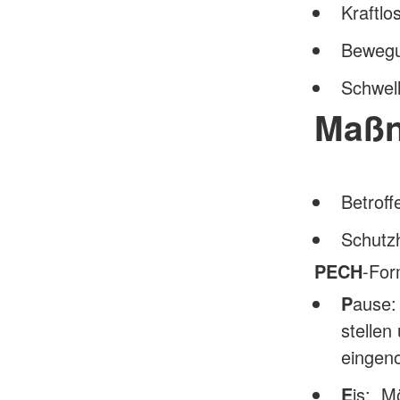
Kraftlo
Bewegu
Schwell
Maß
Betroff
Schutz
PECH
-For
P
ause:
stellen
eingen
E
is: M