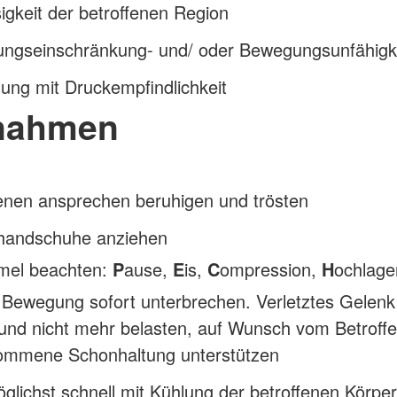
sigkeit der betroffenen Region
ngseinschränkung- und/ oder Bewegungsunfähigk
ung mit Druckempfindlichkeit
nahmen
enen ansprechen beruhigen und trösten
handschuhe anziehen
mel beachten:
P
ause,
E
is,
C
ompression,
H
ochlage
 Bewegung sofort unterbrechen. Verletztes Gelenk
 und nicht mehr belasten, auf Wunsch vom Betroff
ommene Schonhaltung unterstützen
öglichst schnell mit Kühlung der betroffenen Körpe