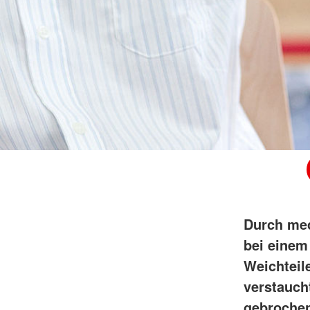
Durch mec
bei einem
Weichteil
verstauch
gebroche