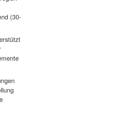
end (30-
rstützt
r
lemente
zungen
llung
te