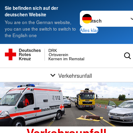
Sie befinden sich auf der
Sprache wechseln zu
deutschen Website
You are on the German website,
you can use the switch to switch to
Alles klar
the English one
DRK
Ortsverein
Kernen im Remstal
Verkehrsunfall
Verkehrsunfall