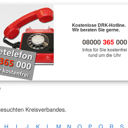
Kostenlose DRK-Hotline.
Wir beraten Sie gerne.
08000
365
000
Infos für Sie kostenfrei
rund um die Uhr
e
gesuchten Kreisverbandes.
H
I
J
K
L
M
N
O
P
Q
R
S