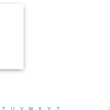
T
U
V
W
X
Y
Z