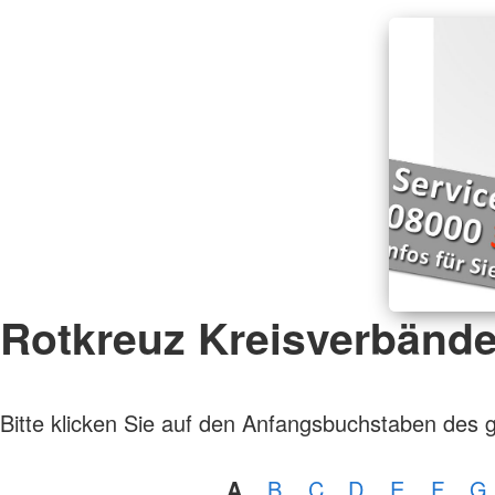
Rotkreuz Kreisverbänd
Bitte klicken Sie auf den Anfangsbuchstaben des 
A
B
C
D
E
F
G