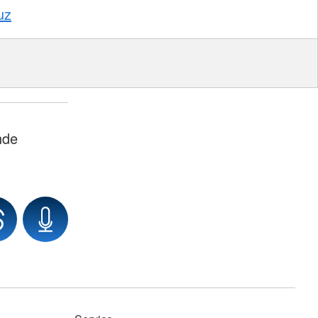
uz
nde