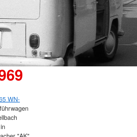
969
965 WN-
rführwagen
llbach
in
bacher "AK"