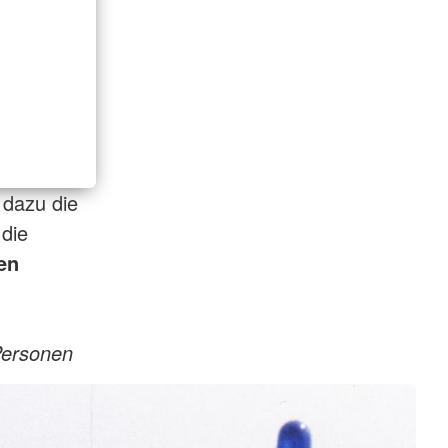
 dazu die
die
en
Personen