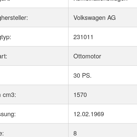
hersteller:
Volkswagen AG
typ:
231011
rt:
Ottomotor
:
30 PS.
 cm3:
1570
ssung:
12.02.1969
e:
8