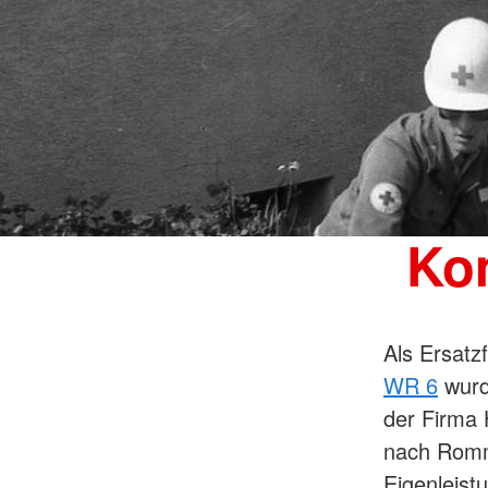
Ko
Als Ersatz
WR 6
wurd
der Firma 
nach Romm
Eigenleist