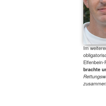
Im weitere
obligatori
Elfenbein-
brachte u
Rettungsw
zusammenk