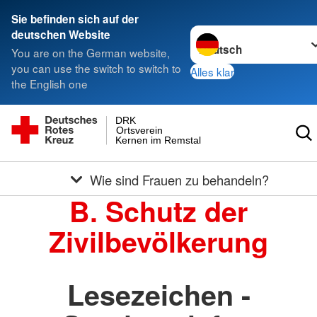
Sie befinden sich auf der
Sprache wechseln zu
deutschen Website
You are on the German website,
you can use the switch to switch to
Alles klar
the English one
DRK
Ortsverein
Kernen im Remstal
Wie sind Frauen zu behandeln?
B. Schutz der
Zivilbevölkerung
Lesezeichen -