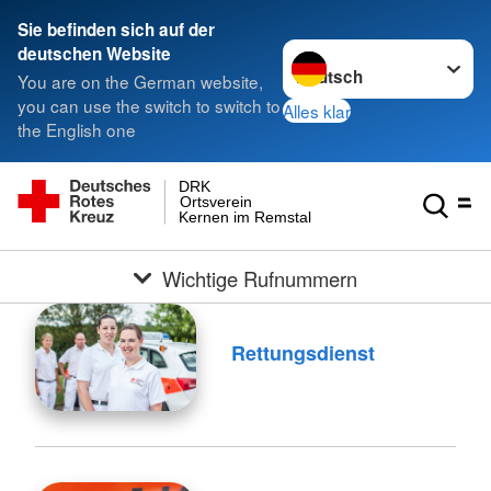
Sie befinden sich auf der
Sprache wechseln zu
deutschen Website
You are on the German website,
you can use the switch to switch to
Alles klar
the English one
DRK
Ortsverein
Kernen im Remstal
Wichtige Rufnummern
Rettungsdienst