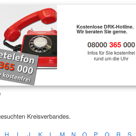
Kostenlose DRK-Hotline.
Wir beraten Sie gerne.
08000
365
000
Infos für Sie kostenfrei
rund um die Uhr
e
gesuchten Kreisverbandes.
H
I
J
K
L
M
N
O
P
Q
R
S