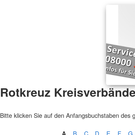
Rotkreuz Kreisverbänd
Bitte klicken Sie auf den Anfangsbuchstaben des 
A
B
C
D
E
F
G