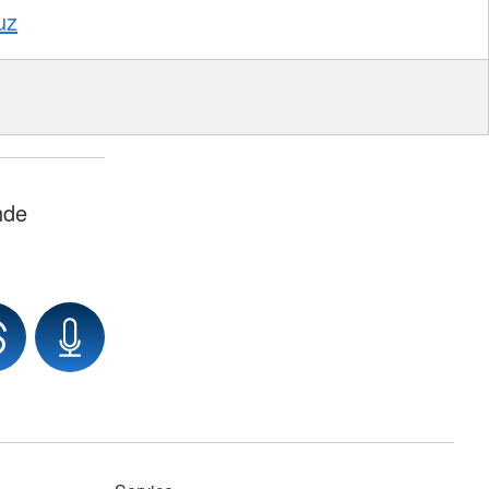
uz
nde