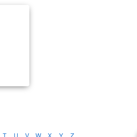
T
U
V
W
X
Y
Z