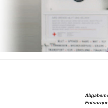
Abgabemög
Entsorgu