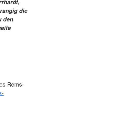
rhardt,
rangig die
u den
eite
des Rems-
s-