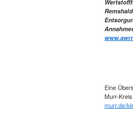
Wertstoff
Remshalde
Entsorgun
Annahmest
www.awr
Eine Übers
Murr-Kreis
murr.de/kl