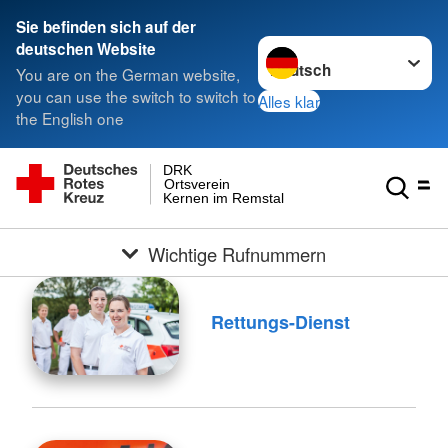
Sie befinden sich auf der
Sprache wechseln zu
deutschen Website
You are on the German website,
you can use the switch to switch to
Alles klar
the English one
DRK
Ortsverein
Kernen im Remstal
Wichtige Rufnummern
Rettungs-Dienst