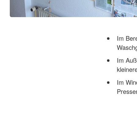
Im Bere
Waschg
Im Auße
kleiner
Im Wind
Presse