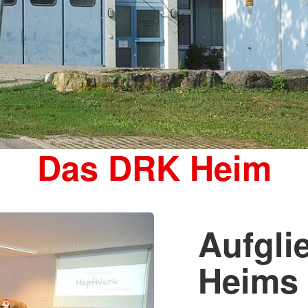
Das DRK Heim
Aufgli
Heims